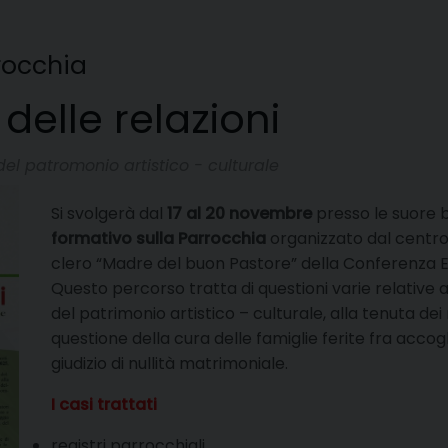
rocchia
delle relazioni
del patromonio artistico - culturale
Si svolgerà dal
17 al 20 novembre
presso le suore b
formativo sulla Parrocchia
organizzato dal centr
clero “Madre del buon Pastore” della Conferenza Ep
Questo percorso tratta di questioni varie relative 
del patrimonio artistico – culturale, alla tenuta dei
questione della cura delle famiglie ferite fra ac
giudizio di nullità matrimoniale.
I casi trattati
registri parrocchiali