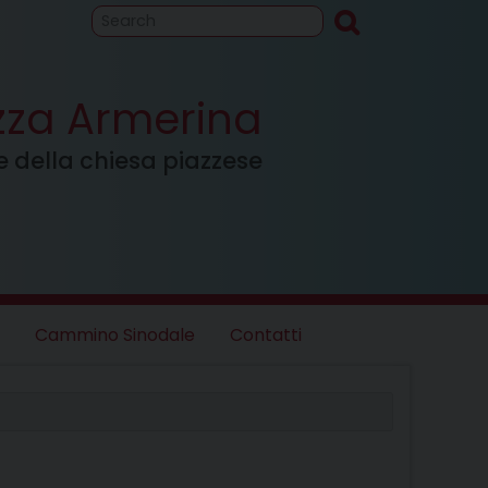
to
Cammino
inodale
azza Armerina
ale della chiesa piazzese
Cammino Sinodale
Contatti