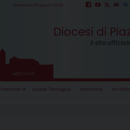
domenica 09 agosto 2026
facebook
youtube
feed
mail
S
Diocesi di Pi
il sito uffici
 Pastorali
Scuola Teologica
Seminario
Archivio