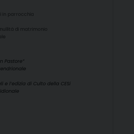
i in parrocchia
 nullità di matrimonio
ale
n Pastore”
tendrionale
i e l’edizia di Culto della CESi
ridionale