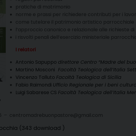
pratiche di matrimonio
norme e prassi per richiedere contributi per i lavor
come tutelare il patrimonio artistico parrocchiale
l’approccio canonico e relazionale alle richieste di
i risvolti penali dell’esercizio ministeriale parrocchi
I relatori
Antonio Sapuppo
direttore Centro “Madre del buo
Martino Mosconi
Facoltà Teologica dell’Italia Set
Vincenzo Talluto
Facoltà Teologica di Sicilia
Fabio Raimondi
Ufficio Regionale per i beni cultural
Luigi Sabarese CS
Facoltà Teologica dell’Italia Me
o
406 – centromadrebuonpastore@gmail.com
rocchia (343 download )