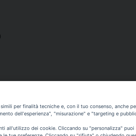
)
)
imili per finalità tecniche e, con il tuo consenso, anche per 
amento dell'esperienza", "misurazione" e "targeting e pubbli
i all'utilizzo dei cookie. Cliccando su "personalizza" puoi
re le tue preferenze. Cliccando su "rifiuta" o chiudendo que