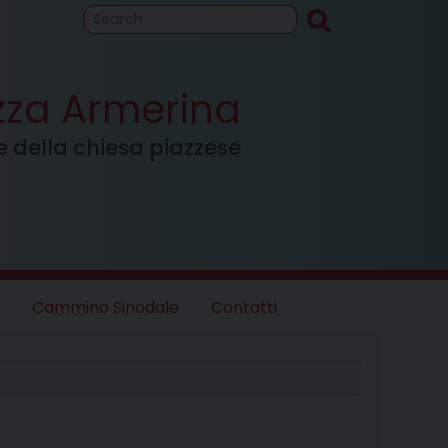
to
Cammino
inodale
azza Armerina
ale della chiesa piazzese
Cammino Sinodale
Contatti