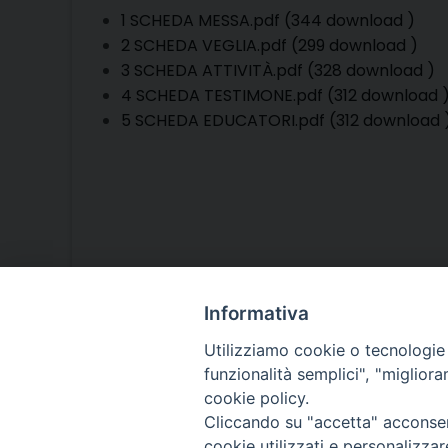
1 SCHEDA MESSA.pdf (344 download )
2 SCHEDA VEGLIA.pdf (299 download )
3 SCHEDA ATTIVITÀ.pdf (328 download )
4 SCHEDA TESTIMONE.pdf (312 download 
5 SCHEDA EDUCATORI.pdf (312 download 
Informativa
Utilizziamo cookie o tecnologie s
funzionalità semplici", "miglior
cookie policy.
Cliccando su "accetta" acconsent
cookie utilizzati e personalizza