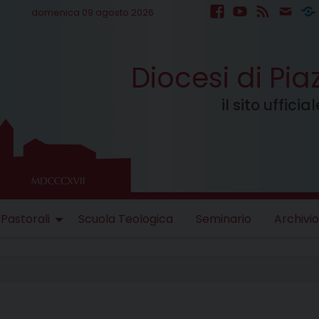
domenica 09 agosto 2026
facebook
youtube
feed
mail
S
Diocesi di Pi
il sito uffici
 Pastorali
Scuola Teologica
Seminario
Archivio