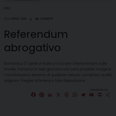
POST
6 APRILE 2016
COMMENT
Referendum
abrogativo
Domenica 17 aprile in Italia si vota per il Referendum sulle
trivelle. Pertanto in tale giornata non sarà possibile svolgere
manifestazioni esterne di qualsiasi natura, comprese quelle
religiose. Pregasi attenersi a tale disposizione.
condividi su
F
P
L
X
T
W
T
E
P
C
a
i
i
h
h
e
m
r
o
c
n
n
r
a
l
a
i
n
e
t
k
e
t
e
i
n
d