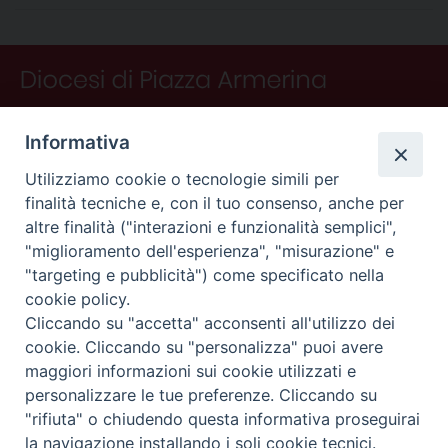
b
e
e
a
s
g
l
t
i
o
r
d
d
A
r
v
o
e
I
s
p
a
i
k
s
n
p
m
d
t
i
Informativa
Utilizziamo cookie o tecnologie simili per
finalità tecniche e, con il tuo consenso, anche per
altre finalità ("interazioni e funzionalità semplici",
"miglioramento dell'esperienza", "misurazione" e
"targeting e pubblicità") come specificato nella
CONTATTI
cookie policy.
Curia
Cliccando su "accetta" acconsenti all'utilizzo dei
Piano Fedele Calarco, 1
cookie. Cliccando su "personalizza" puoi avere
94015 Piazza Armerina (En)
maggiori informazioni sui cookie utilizzati e
e-mail: info@diocesiarmerina.it
personalizzare le tue preferenze. Cliccando su
diocesipiazza@pec.chiesacattolica.it
"rifiuta" o chiudendo questa informativa proseguirai
la navigazione installando i soli cookie tecnici.