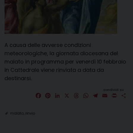
A causa delle avverse condizioni
meteorologiche, la giornata diocesana del
malato in programma per venerdì 10 febbraio
in Cattedrale viene rinviata a data da
destinarsi.
condividi su
F
P
L
X
T
W
T
E
P
C
a
i
i
h
h
e
m
r
o
c
n
n
r
a
l
a
i
n
malato
,
rinvio
e
t
k
e
t
e
i
n
d
b
e
e
a
s
g
l
t
i
o
r
d
d
A
r
v