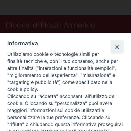
o
e
I
s
p
a
i
P
k
s
n
p
m
d
o
t
i
s
t
N
Informativa
a
v
Utilizziamo cookie o tecnologie simili per
finalità tecniche e, con il tuo consenso, anche per
i
altre finalità ("interazioni e funzionalità semplici",
g
"miglioramento dell'esperienza", "misurazione" e
a
"targeting e pubblicità") come specificato nella
CONTATTI
t
cookie policy.
i
Curia
Cliccando su "accetta" acconsenti all'utilizzo dei
o
Piano Fedele Calarco, 1
cookie. Cliccando su "personalizza" puoi avere
94015 Piazza Armerina (En)
n
maggiori informazioni sui cookie utilizzati e
e-mail: info@diocesiarmerina.it
personalizzare le tue preferenze. Cliccando su
diocesipiazza@pec.chiesacattolica.it
"rifiuta" o chiudendo questa informativa proseguirai