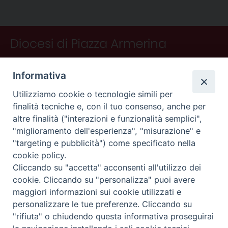
o
e
I
s
p
a
i
P
k
s
n
p
m
d
o
t
i
s
t
N
Informativa
a
v
Utilizziamo cookie o tecnologie simili per
finalità tecniche e, con il tuo consenso, anche per
i
altre finalità ("interazioni e funzionalità semplici",
g
"miglioramento dell'esperienza", "misurazione" e
a
"targeting e pubblicità") come specificato nella
CONTATTI
t
cookie policy.
i
Curia
Cliccando su "accetta" acconsenti all'utilizzo dei
o
Piano Fedele Calarco, 1
cookie. Cliccando su "personalizza" puoi avere
94015 Piazza Armerina (En)
n
maggiori informazioni sui cookie utilizzati e
e-mail: info@diocesiarmerina.it
personalizzare le tue preferenze. Cliccando su
diocesipiazza@pec.chiesacattolica.it
"rifiuta" o chiudendo questa informativa proseguirai