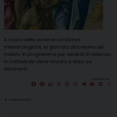
A causa delle avverse condizioni
meteorologiche, la giornata diocesana del
malato in programma per venerdì 10 febbraio
in Cattedrale viene rinviata a data da
destinarsi.
condividi su
F
P
L
X
T
W
T
E
P
C
a
i
i
h
h
e
m
r
o
c
n
n
r
a
l
a
i
n
malato
,
rinvio
e
t
k
e
t
e
i
n
d
b
e
e
a
s
g
l
t
i
o
r
d
d
A
r
v