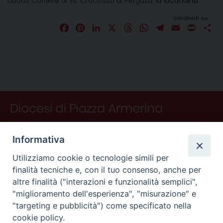
Liborio Corriere al Ss. Crocifisso di Pergusa.
la locandina
condividi su
F
P
L
X
T
W
T
E
P
C
a
i
i
h
h
e
m
r
o
c
n
n
r
a
l
a
i
n
e
t
k
e
t
e
i
n
d
b
e
e
a
s
g
l
t
i
o
r
d
d
A
r
v
o
e
I
s
p
a
i
k
s
n
p
m
d
t
i
Informativa
Utilizziamo cookie o tecnologie simili per
finalità tecniche e, con il tuo consenso, anche per
altre finalità ("interazioni e funzionalità semplici",
"miglioramento dell'esperienza", "misurazione" e
"targeting e pubblicità") come specificato nella
CONTATTI
cookie policy.