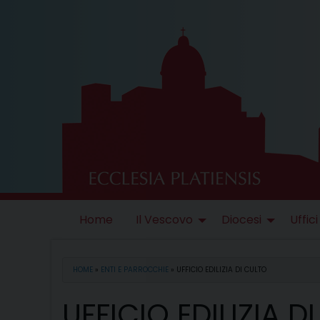
Skip
to
content
Home
Il Vescovo
Diocesi
Uffici
HOME
»
ENTI E PARROCCHIE
»
UFFICIO EDILIZIA DI CULTO
UFFICIO EDILIZIA D