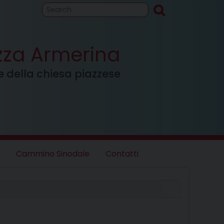
to
Cammino
inodale
azza Armerina
ale della chiesa piazzese
Cammino Sinodale
Contatti