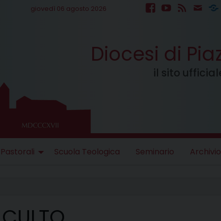
giovedì 06 agosto 2026
facebook
youtube
feed
mail
S
Diocesi di Pi
il sito uffici
 Pastorali
Scuola Teologica
Seminario
Archivio
I CULTO