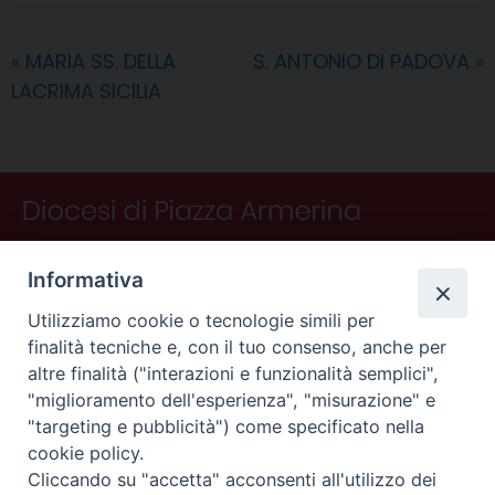
b
e
e
a
s
g
l
t
i
o
r
d
d
A
r
v
«
MARIA SS. DELLA
S. ANTONIO DI PADOVA
»
o
e
I
s
p
a
i
LACRIMA SICILIA
k
s
n
p
m
d
t
i
Informativa
Utilizziamo cookie o tecnologie simili per
finalità tecniche e, con il tuo consenso, anche per
altre finalità ("interazioni e funzionalità semplici",
"miglioramento dell'esperienza", "misurazione" e
"targeting e pubblicità") come specificato nella
CONTATTI
cookie policy.
Curia
Cliccando su "accetta" acconsenti all'utilizzo dei
Piano Fedele Calarco, 1