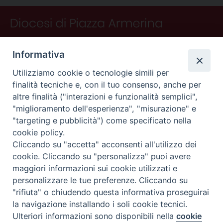
Informativa
Utilizziamo cookie o tecnologie simili per
finalità tecniche e, con il tuo consenso, anche per
altre finalità ("interazioni e funzionalità semplici",
"miglioramento dell'esperienza", "misurazione" e
"targeting e pubblicità") come specificato nella
CONTATTI
cookie policy.
Curia
Cliccando su "accetta" acconsenti all'utilizzo dei
Piano Fedele Calarco, 1
cookie. Cliccando su "personalizza" puoi avere
94015 Piazza Armerina (En)
maggiori informazioni sui cookie utilizzati e
e-mail: info@diocesiarmerina.it
personalizzare le tue preferenze. Cliccando su
diocesipiazza@pec.chiesacattolica.it
"rifiuta" o chiudendo questa informativa proseguirai
la navigazione installando i soli cookie tecnici.
Ulteriori informazioni sono disponibili nella
cookie
Preferenze Cookie
© 2025 Diocesi di Piazza Armerina - Privacy