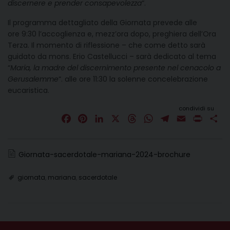
discernere e prender consapevolezza
“.
Il programma dettagliato della Giornata prevede alle
ore 9:30 l’accoglienza e, mezz’ora dopo, preghiera dell’Ora
Terza. Il momento di riflessione – che come detto sarà
guidato da mons. Erio Castellucci – sarà dedicato al tema
“
Maria, la madre del discernimento presente nel cenacolo a
Gerusalemme
“. alle ore 11:30 la solenne concelebrazione
eucaristica.
condividi su
F
P
L
X
T
W
T
E
P
C
a
i
i
h
h
e
m
r
o
c
n
n
r
a
l
a
i
n
Giornata-sacerdotale-mariana-2024-brochure
e
t
k
e
t
e
i
n
d
b
e
e
a
s
g
l
t
i
giornata
,
mariana
,
sacerdotale
o
r
d
d
A
r
v
o
e
I
s
p
a
i
k
s
n
p
m
d
t
i