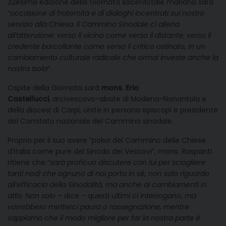
32esima edizione della Giornata sacerdotale mariana sarà
“
occasione di fraternità e di dialoghi incentrati sul nostro
servizio alla Chiesa. Il Cammino Sinodale ci allena
all’attenzione: verso il vicino come verso il distante, verso il
credente barcollante come verso il critico ostinato, in un
cambiamento culturale radicale che ormai investe anche la
nostra Isola
“.
Ospite della Giornata sarà
mons. Erio
Castellucci
, arcivescovo-abate di Modena-Nonantola e
della diocesi di Carpi, unite in persona episcopi e presidente
del Comitato nazionale del Cammino sinodale.
Proprio per il suo avere “polso del Cammino delle Chiese
d’Italia come pure del Sinodo dei Vescovi”, mons. Raspanti
ritiene che “
sarà proficuo discutere con lui per sciogliere
tanti nodi che ognuno di noi porta in sé, non solo riguardo
all’efficacia della Sinodalità, ma anche ai cambiamenti in
atto. Non solo
– dice – questi
ultimi ci interrogano, ma
vorrebbero metterci paura o rassegnazione, mentre
sappiamo che il modo migliore per far la nostra parte è