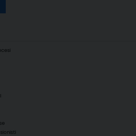
cesi
I
se
ionisti