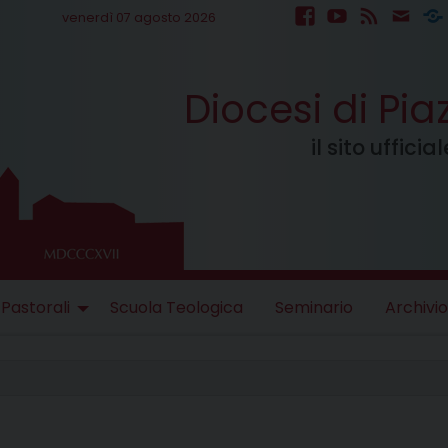
venerdì 07 agosto 2026
facebook
youtube
feed
mail
S
Diocesi di Pi
il sito uffici
 Pastorali
Scuola Teologica
Seminario
Archivio