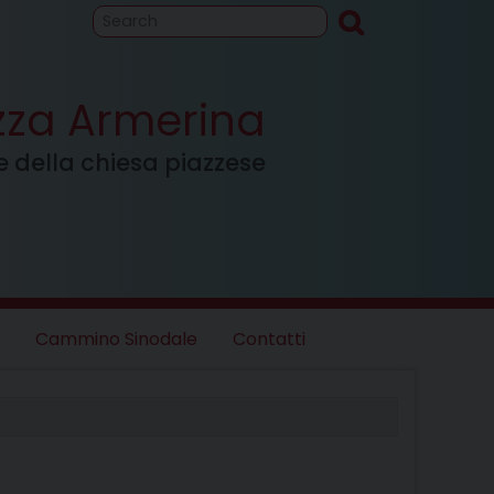
to
Cammino
inodale
azza Armerina
ale della chiesa piazzese
Cammino Sinodale
Contatti