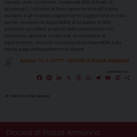
Servizio civile occorrono credenziali SPID di livello di
sicurezza 2. I cittadini di Paesi appartenenti all’Unione
europea e gli stranieri regolarmente soggiornanti in Italia,
se non avessero la disponibilità di acquisire lo SPID,
potranno accedere ai servizi della piattaforma DOL
attraverso apposite credenziali da richiedere al
Dipartimento, secondo una procedura disponibile sulla
home page della piattaforma stessa.
BANDO “TU X TUTTI”- DIOCESI DI PIAZZA ARMERINA
condividi su
F
P
L
X
T
W
T
E
P
C
a
i
i
h
h
e
m
r
o
c
n
n
r
a
l
a
i
n
bando
,
civile
,
servizio
e
t
k
e
t
e
i
n
d
b
e
e
a
s
g
l
t
i
o
r
d
d
A
r
v
o
e
I
s
p
a
i
k
s
n
p
m
d
t
i