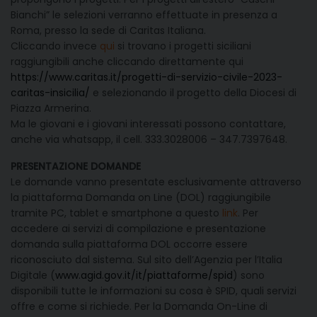
Bianchi” le selezioni verranno effettuate in presenza a
Roma, presso la sede di Caritas Italiana.
Cliccando invece
qui
si trovano i progetti siciliani
raggiungibili anche cliccando direttamente qui
https://www.caritas.it/progetti-di-servizio-civile-2023-
caritas-insicilia/
e selezionando il progetto della Diocesi di
Piazza Armerina.
Ma le giovani e i giovani interessati possono contattare,
anche via whatsapp, il cell. 333.3028006 – 347.7397648.
PRESENTAZIONE DOMANDE
Le domande vanno presentate esclusivamente attraverso
la piattaforma Domanda on Line (DOL) raggiungibile
tramite PC, tablet e smartphone a questo
link
. Per
accedere ai servizi di compilazione e presentazione
domanda sulla piattaforma DOL occorre essere
riconosciuto dal sistema. Sul sito dell’Agenzia per l’Italia
Digitale (
www.agid.gov.it/it/piattaforme/spid
) sono
disponibili tutte le informazioni su cosa è SPID, quali servizi
offre e come si richiede. Per la Domanda On-Line di