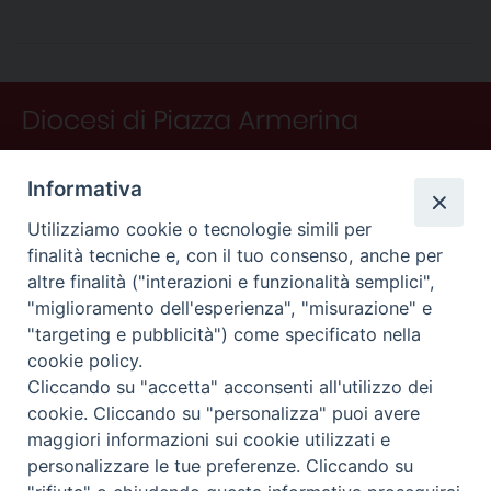
e
t
k
e
t
e
i
n
d
b
e
e
a
s
g
l
t
i
o
r
d
d
A
r
v
o
e
I
s
p
a
i
k
s
n
p
m
d
t
i
Informativa
Utilizziamo cookie o tecnologie simili per
finalità tecniche e, con il tuo consenso, anche per
altre finalità ("interazioni e funzionalità semplici",
"miglioramento dell'esperienza", "misurazione" e
"targeting e pubblicità") come specificato nella
CONTATTI
cookie policy.
Curia
Cliccando su "accetta" acconsenti all'utilizzo dei
Piano Fedele Calarco, 1
cookie. Cliccando su "personalizza" puoi avere
94015 Piazza Armerina (En)
maggiori informazioni sui cookie utilizzati e
e-mail: info@diocesiarmerina.it
personalizzare le tue preferenze. Cliccando su
diocesipiazza@pec.chiesacattolica.it