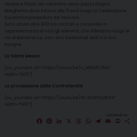
Gisana e l’inizio del cammino verso piazza Regina
Margherita dove intorno alle 11 avrà luogo la Celebrazione
Eucaristica presieduta dal Vescovo.
Sono attesi oltre 800 tra confrati e consorelle in
rappresentanza di tutti gli aderenti, che sfileranno lungo le
vie di Barrafranca, con i loro tradizionali abiti e le loro
insegne.
La Santa Messa
[su_youtube url=”https://youtu.be/v_NENUECfkw”
width=”600″]
La processione delle Confraternite
[su_youtube url=”https://youtu.be/W-2UWhQdh94″
width=”600″]
condividi su
F
P
L
X
T
W
T
E
P
C
a
i
i
h
h
e
m
r
o
c
n
n
r
a
l
a
i
n