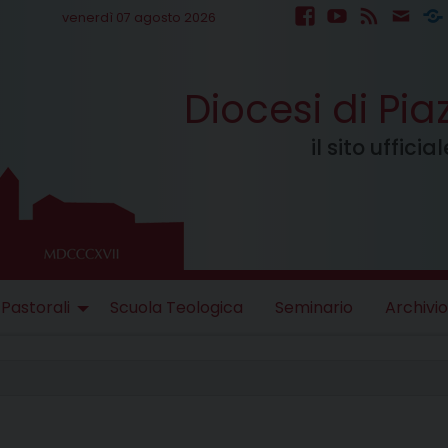
venerdì 07 agosto 2026
facebook
youtube
feed
mail
S
Diocesi di Pi
il sito uffici
 Pastorali
Scuola Teologica
Seminario
Archivio