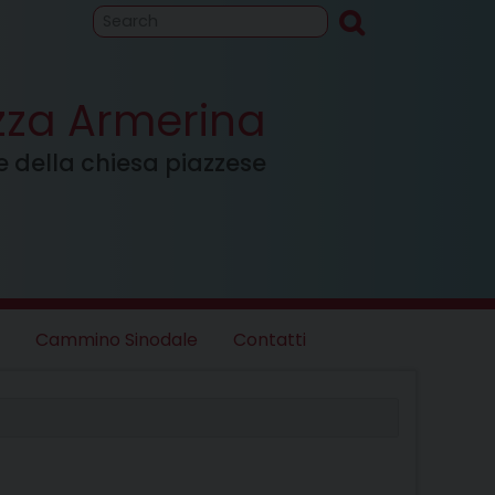
to
Cammino
inodale
azza Armerina
ale della chiesa piazzese
Cammino Sinodale
Contatti