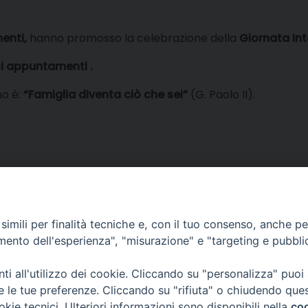
menti,
hanno promosso la celebrazione della
Giornata Int
si appuntamenti
.
no è:
“Famiglia diventa ciò che sei”
(G. Paolo II).
imili per finalità tecniche e, con il tuo consenso, anche per 
amento dell'esperienza", "misurazione" e "targeting e pubbli
i all'utilizzo dei cookie. Cliccando su "personalizza" puoi
re le tue preferenze. Cliccando su "rifiuta" o chiudendo que
okie tecnici. Ulteriori informazioni sono disponibili nella
coo