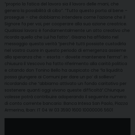
“proprio la fatica del lavoro sia il lavoro delle mani, che
genera la possibilità di cibo”. “Tutto questo porta al bene –
prosegue – che dobbiamo intendere come l’azione che il
Signore fa per voi, per cooperare alla sua azione creatrice.
Qualsiasi lavoro è fondamentalmente un atto creativo che
ricorda quello che Lui ha fatto”. Gisana ha affidato nel
messaggio questa verità “perché tutti possiate custodirla
nel vostro cuore in questo periodo di emergenza assieme
alla speranza che – esorta – dovete mantenere ferma”. In
chiusura il Vescovo ha fatto riferimento alla carità politica
e citando don Tonino Bello ha auspicato che “la liquidità
possa giungere ai Comuni per dare un po’ di sollievo”
ricordando che “abbiamo attivato un fondo caritativo per
sostenere quanti oggi vivono queste difficoltà”.Chiunque
volesse potrà contribuire adoperando il seguente numero
di conto corrente bancario: Banca Intesa San Paolo, Piazza
Armerina, Iban: IT 04 W 03 3590 1600 10000006 5601