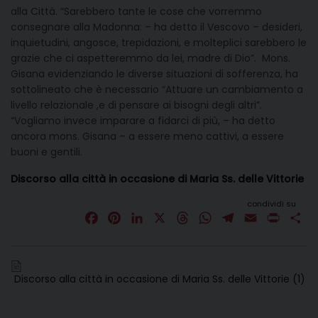
alla Città. “Sarebbero tante le cose che vorremmo
consegnare alla Madonna: – ha detto il Vescovo – desideri,
inquietudini, angosce, trepidazioni, e molteplici sarebbero le
grazie che ci aspetteremmo da lei, madre di Dio”. Mons.
Gisana evidenziando le diverse situazioni di sofferenza, ha
sottolineato che è necessario “Attuare un cambiamento a
livello relazionale ,e di pensare ai bisogni degli altri”.
“Vogliamo invece imparare a fidarci di più, – ha detto
ancora mons. Gisana – a essere meno cattivi, a essere
buoni e gentili.
Discorso alla città in occasione di Maria Ss. delle Vittorie
condividi su
F
P
L
X
T
W
T
E
P
C
a
i
i
h
h
e
m
r
o
c
n
n
r
a
l
a
i
n
e
t
k
e
t
e
i
n
d
Discorso alla città in occasione di Maria Ss. delle Vittorie (1)
b
e
e
a
s
g
l
t
i
o
r
d
d
A
r
v