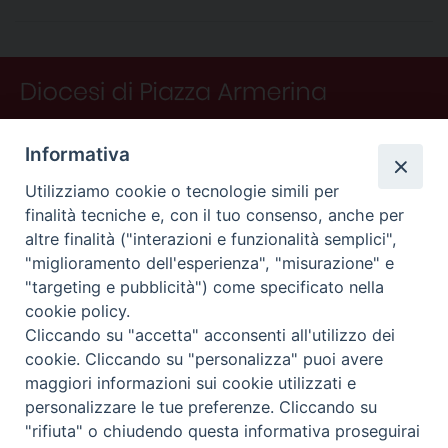
o
e
I
s
p
a
i
k
s
n
p
m
d
t
i
Informativa
Utilizziamo cookie o tecnologie simili per
finalità tecniche e, con il tuo consenso, anche per
altre finalità ("interazioni e funzionalità semplici",
"miglioramento dell'esperienza", "misurazione" e
"targeting e pubblicità") come specificato nella
CONTATTI
cookie policy.
Curia
Cliccando su "accetta" acconsenti all'utilizzo dei
Piano Fedele Calarco, 1
cookie. Cliccando su "personalizza" puoi avere
94015 Piazza Armerina (En)
maggiori informazioni sui cookie utilizzati e
e-mail: info@diocesiarmerina.it
personalizzare le tue preferenze. Cliccando su
diocesipiazza@pec.chiesacattolica.it
"rifiuta" o chiudendo questa informativa proseguirai