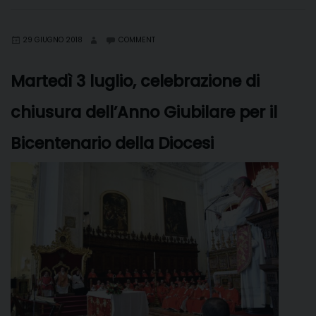
b
e
e
a
s
g
l
t
i
o
r
d
d
A
r
v
29 GIUGNO 2018
COMMENT
o
e
I
s
p
a
i
k
s
n
p
m
d
Martedì 3 luglio, celebrazione di
t
i
chiusura dell’Anno Giubilare per il
Bicentenario della Diocesi