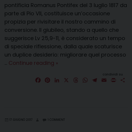
pontificia Romanus Pontifex del 3 luglio 1817 da
parte di Pio VII, costituisce un’occasione
propizia per rivisitare il nostro cammino di
conversione. Il giubileo, stando a quello che
suggerisce Lv 25,9-11, è considerato un tempo
di speciale riflessione, dalla quale scaturisce
un duplice desiderio: migliorare quel processo
Discorso
…
Continue reading
»
di
condividi su
apertura
F
P
L
X
T
W
T
E
P
C
a
i
dell’Anno
i
h
h
e
m
r
o
c
n
n
r
a
l
a
i
n
Giubilare
e
t
k
e
t
e
i
n
d
per
b
e
e
a
s
g
l
t
i
il
o
r
d
d
A
r
v
Bicentenario
17 GIUGNO 2017
1 COMMENT
o
e
I
s
p
a
i
k
s
n
p
m
d