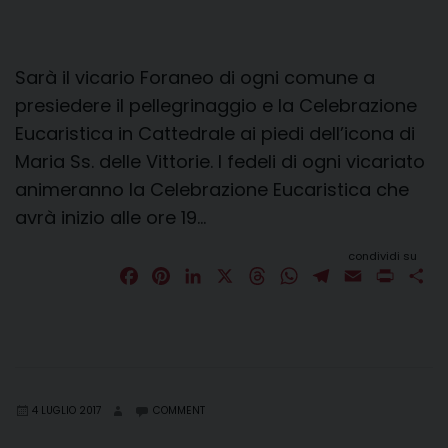
Sarà il vicario Foraneo di ogni comune a
presiedere il pellegrinaggio e la Celebrazione
Eucaristica in Cattedrale ai piedi dell’icona di
Maria Ss. delle Vittorie. I fedeli di ogni vicariato
animeranno la Celebrazione Eucaristica che
avrà inizio alle ore 19…
condividi su
F
P
L
X
T
W
T
E
P
C
a
i
i
h
h
e
m
r
o
c
n
n
r
a
l
a
i
n
e
t
k
e
t
e
i
n
d
b
e
e
a
s
g
l
t
i
o
r
d
d
A
r
v
4 LUGLIO 2017
COMMENT
o
e
I
s
p
a
i
k
s
n
p
m
d