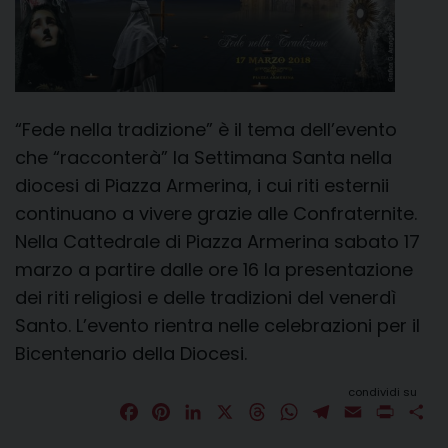
“Fede nella tradizione” è il tema dell’evento
che “racconterà” la Settimana Santa nella
diocesi di Piazza Armerina, i cui riti esternii
continuano a vivere grazie alle Confraternite.
Nella Cattedrale di Piazza Armerina sabato 17
marzo a partire dalle ore 16 la presentazione
dei riti religiosi e delle tradizioni del venerdì
Santo. L’evento rientra nelle celebrazioni per il
Bicentenario della Diocesi.
condividi su
F
P
L
X
T
W
T
E
P
C
a
i
i
h
h
e
m
r
o