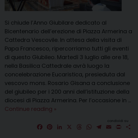
Si chiude l’Anno Giubilare dedicato al
Bicentenario dell’erezione di Piazza Armerina a
Cattedra Vescovile. In attesa della visita di
Papa Francesco, ripercorriamo tutti gli eventi
di questo Giubileo. Martedì 3 luglio alle ore 18,
nella Basilica Cattedrale avrà luogo la
concelebrazione Eucaristica, presieduta dal
vescovo mons. Rosario Gisana a conclusione
del giubileo per i 200 anni dell’istituzione della
diocesi di Piazza Armerina. Per l’occasione in …
Martedì
Continue reading
»
3
condividi su
luglio,
F
P
L
X
T
W
T
E
P
C
a
i
celebrazione
i
h
h
e
m
r
o