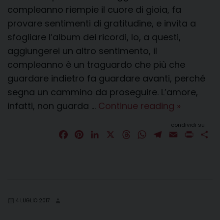
compleanno riempie il cuore di gioia, fa
provare sentimenti di gratitudine, e invita a
sfogliare l’album dei ricordi, lo, a questi,
aggiungerei un altro sentimento, il
compleanno è un traguardo che più che
guardare indietro fa guardare avanti, perché
segna un cammino da proseguire. L’amore,
Omelia
infatti, non guarda …
Continue reading
»
del
condividi su
Cardinale
F
P
L
X
T
W
T
E
P
C
a
i
i
h
h
e
Francesc
m
r
o
c
n
n
r
a
l
a
i
n
Monteneg
e
t
k
e
t
e
i
n
d
b
e
e
a
s
g
l
t
i
o
r
d
d
A
r
v
4 LUGLIO 2017
o
e
I
s
p
a
i
k
s
n
p
m
d