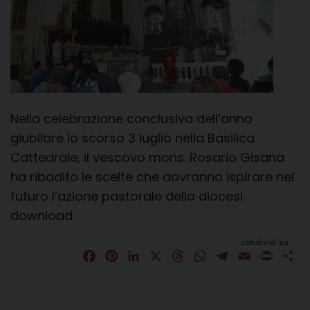
Nella celebrazione conclusiva dell’anno
giubilare lo scorso 3 luglio nella Basilica
Cattedrale, il vescovo mons. Rosario Gisana
ha ribadito le scelte che dovranno ispirare nel
futuro l’azione pastorale della diocesi.
download
condividi su
F
P
L
X
T
W
T
E
P
C
a
i
i
h
h
e
m
r
o
c
n
n
r
a
l
a
i
n
e
t
k
e
t
e
i
n
d