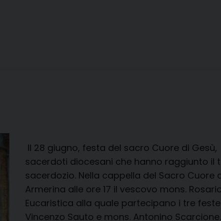
inizio
del
Ministero
Pastorale
del
Vescovo
mons.
Rosario
Gisana
Il 28 giugno, festa del sacro Cuore di Gesù,
sacerdoti diocesani che hanno raggiunto il 
sacerdozio. Nella cappella del Sacro Cuore d
Armerina alle ore 17 il vescovo mons. Rosar
Eucaristica alla quale partecipano i tre fest
Vincenzo Sauto e mons. Antonino Scarcione. 