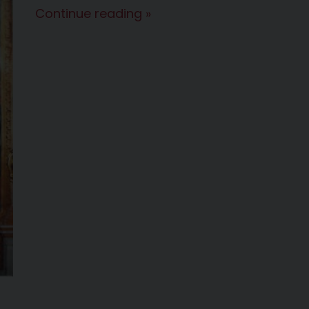
55°
Continue reading
»
Anniversario
Sacerdotale