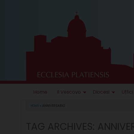
Skip
to
content
Home
Il Vescovo
Diocesi
Uffici
HOME
»
ANNIVERSARIO
TAG ARCHIVES:
ANNIVE