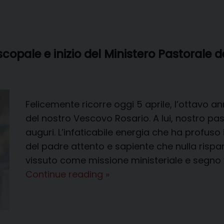
copale e inizio del Ministero Pastorale 
Felicemente ricorre oggi 5 aprile, l’ottavo a
del nostro Vescovo Rosario. A lui, nostro pasto
auguri. L’infaticabile energia che ha profuso 
del padre attento e sapiente che nulla risp
vissuto come missione ministeriale e segno vi
Anniversario
Continue reading
»
Consacrazione
Episcopale
e