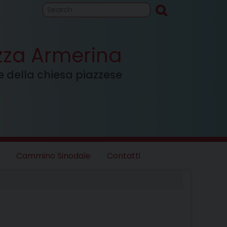
to
Cammino
inodale
azza Armerina
ale della chiesa piazzese
Cammino Sinodale
Contatti