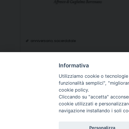
anniversario
,
sacerdotale
Informativa
P
Utilizziamo cookie o tecnologie s
o
funzionalità semplici", "miglior
cookie policy.
s
Cliccando su "accetta" acconsent
cookie utilizzati e personalizza
t
navigazione installando i soli co
N
Personalizza