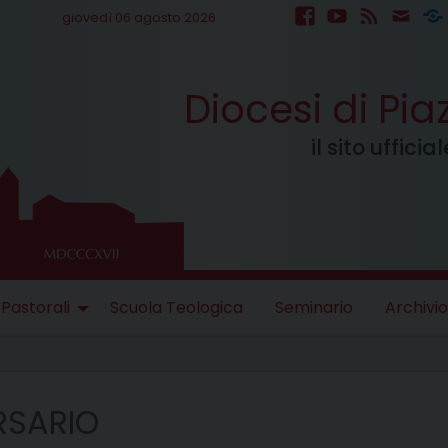
giovedì 06 agosto 2026
facebook
youtube
feed
mail
S
Diocesi di Pi
il sito uffici
 Pastorali
Scuola Teologica
Seminario
Archivio
RSARIO