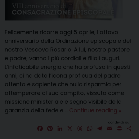
Felicemente ricorre oggi 5 aprile, l’ottavo
anniversario della Ordinazione episcopale del
nostro Vescovo Rosario. A lui, nostro pastore
e padre, vanno i più cordiali e filiali auguri.
L’infaticabile energia che ha profuso in questi
anni, ci ha dato l’icona proficua del padre
attento e sapiente che nulla risparmia per
ottemperare al suo compito, vissuto come
missione ministeriale e segno visibile della
Anniver
garanzia della fede e …
Continue reading
»
Consac
condividi su
Episco
F
P
L
X
T
W
T
E
P
C
a
i
i
h
h
e
m
e
r
o