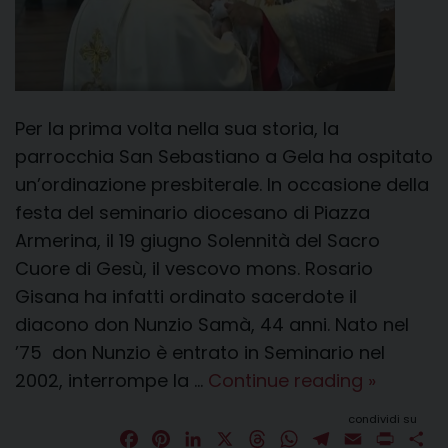
Per la prima volta nella sua storia, la
parrocchia San Sebastiano a Gela ha ospitato
un’ordinazione presbiterale. In occasione della
festa del seminario diocesano di Piazza
Armerina, il 19 giugno Solennità del Sacro
Cuore di Gesù, il vescovo mons. Rosario
Gisana ha infatti ordinato sacerdote il
diacono don Nunzio Samà, 44 anni. Nato nel
’75 don Nunzio è entrato in Seminario nel
Omelia
2002, interrompe la …
Continue reading
»
ordinazi
condividi su
presbiter
F
P
L
X
T
W
T
E
P
C