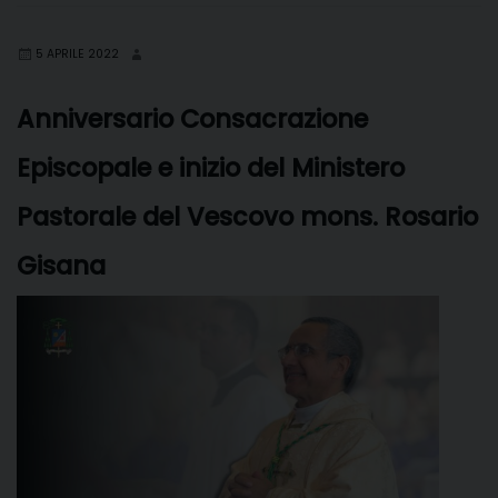
o
r
d
d
A
r
v
o
e
I
s
p
a
i
5 APRILE 2022
k
s
n
p
m
d
t
i
Anniversario Consacrazione
Episcopale e inizio del Ministero
Pastorale del Vescovo mons. Rosario
Gisana