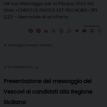
nel suo Messaggio per la Pasqua 2023 dal
titolo «CHRISTUS PASSUS EST PRO NOBIS» (1Pt
2,21) – Memoriale di un’offerta.
condividi su
F
P
L
X
T
W
T
E
P
C
a
i
i
h
h
e
m
r
o
c
n
n
r
a
l
a
i
n
messaggio
,
pasqua
,
Vescovo
e
t
k
e
t
e
i
n
d
b
e
e
a
s
g
l
t
i
o
r
d
d
A
r
v
o
e
I
s
p
a
i
20 SETTEMBRE 2022
k
s
n
p
m
d
t
i
Presentazione del messaggio dei
Vescovi ai candidati alla Regione
Siciliana