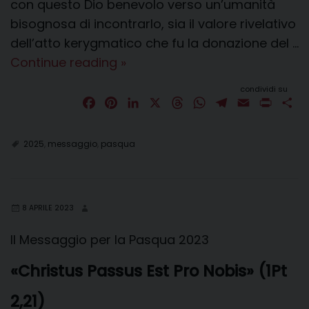
con questo Dio benevolo verso un’umanità
bisognosa di incontrarlo, sia il valore rivelativo
dell’atto kerygmatico che fu la donazione del …
LA
Continue reading
»
BONTÁ
condividi su
“INCOMMENSURABILE”
F
P
L
X
T
W
T
E
P
C
a
i
DI
i
h
h
e
m
r
o
c
n
n
r
a
l
a
i
n
DIO
2025
,
messaggio
,
pasqua
e
t
k
e
t
e
i
n
d
b
e
e
a
s
g
l
t
i
o
r
d
d
A
r
v
o
e
I
s
p
a
i
8 APRILE 2023
k
s
n
p
m
d
t
i
Il Messaggio per la Pasqua 2023
«Christus Passus Est Pro Nobis» (1Pt
2,21)